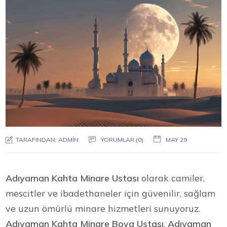
TARAFINDAN:
ADMIN
YORUMLAR (0)
MAY 29
Adıyaman Kahta Minare Ustası
olarak camiler,
mescitler ve ibadethaneler için güvenilir, sağlam
ve uzun ömürlü minare hizmetleri sunuyoruz.
Adıyaman Kahta Minare Boya Ustası
,
Adıyaman